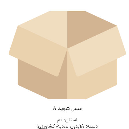
عسل شوید A
استان
:
قم
دسته
:
A(بدون تغدیه/ کشاورزی)